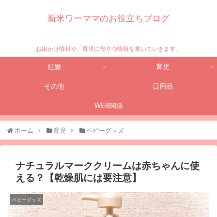
新米ワーママのお役立ちブログ
お出かけ情報や、育児に役立つ情報を書いていきます。
妊娠
育児
その他
日用品
WEB関係
ホーム
育児
ベビーグッズ
ナチュラルマーククリームは赤ちゃんに使
える？【乾燥肌には要注意】
ベビーグッズ