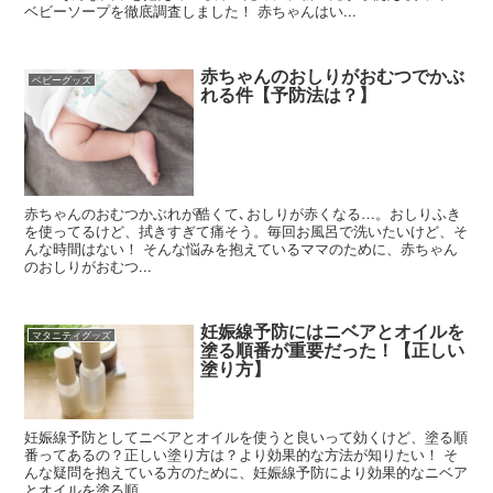
ベビーソープを徹底調査しました！ 赤ちゃんはい...
赤ちゃんのおしりがおむつでかぶ
ベビーグッズ
れる件【予防法は？】
赤ちゃんのおむつかぶれが酷くて､おしりが赤くなる…。おしりふき
を使ってるけど、拭きすぎて痛そう。毎回お風呂で洗いたいけど、そ
んな時間はない！ そんな悩みを抱えているママのために、赤ちゃん
のおしりがおむつ...
妊娠線予防にはニベアとオイルを
マタニティグッズ
塗る順番が重要だった！【正しい
塗り方】
妊娠線予防としてニベアとオイルを使うと良いって効くけど、塗る順
番ってあるの？正しい塗り方は？より効果的な方法が知りたい！ そ
んな疑問を抱えている方のために、妊娠線予防により効果的なニベア
とオイルを塗る順...