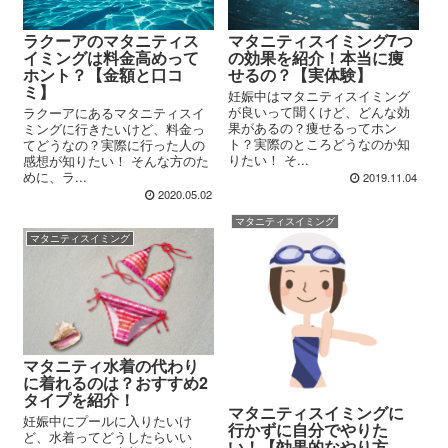
マタニティスイミング7つ
ラクーアのマタニティス
の効果を紹介！本当に痩
イミングは料金高めって
せるの？【実体験】
ホント？【金額と口コ
ミ】
妊娠中はマタニティスイミング
が良いって聞くけど、どんな効
ラクーアにあるマタニティスイ
果があるの？痩せるってホン
ミングに行きたいけど、料金っ
ト？実際のところどうなのか知
てどうなの？実際に行った人の
りたい！ そ...
感想が知りたい！ そんな方のた
めに、ラ...
2019.11.04
2020.05.02
マタニティスイミング
マタニティスイミング
マタニティ水着の代わり
に着れるのは？おすすめ2
タイプを紹介！
マタニティスイミングに
妊娠中にプールに入りたいけ
行かずに自分でやりた
ど、水着ってどうしたらいい
い！【効果的なやり方