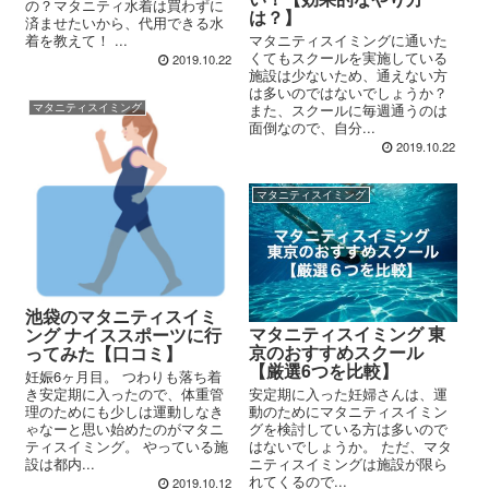
の？マタニティ水着は買わずに
は？】
済ませたいから、代用できる水
マタニティスイミングに通いた
着を教えて！ ...
くてもスクールを実施している
2019.10.22
施設は少ないため、通えない方
は多いのではないでしょうか？
マタニティスイミング
また、スクールに毎週通うのは
面倒なので、自分...
2019.10.22
マタニティスイミング
池袋のマタニティスイミ
マタニティスイミング 東
ング ナイススポーツに行
京のおすすめスクール
ってみた【口コミ】
【厳選6つを比較】
妊娠6ヶ月目。 つわりも落ち着
き安定期に入ったので、体重管
安定期に入った妊婦さんは、運
理のためにも少しは運動しなき
動のためにマタニティスイミン
ゃなーと思い始めたのがマタニ
グを検討している方は多いので
ティスイミング。 やっている施
はないでしょうか。 ただ、マタ
設は都内...
ニティスイミングは施設が限ら
れてくるので...
2019.10.12