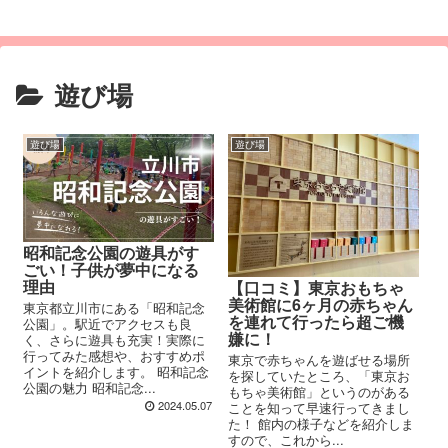
遊び場
遊び場
遊び場
昭和記念公園の遊具がす
ごい！子供が夢中になる
理由
【口コミ】東京おもちゃ
美術館に6ヶ月の赤ちゃん
東京都立川市にある「昭和記念
を連れて行ったら超ご機
公園」。駅近でアクセスも良
嫌に！
く、さらに遊具も充実！実際に
行ってみた感想や、おすすめポ
東京で赤ちゃんを遊ばせる場所
イントを紹介します。 昭和記念
を探していたところ、「東京お
公園の魅力 昭和記念...
もちゃ美術館」というのがある
2024.05.07
ことを知って早速行ってきまし
た！ 館内の様子などを紹介しま
すので、これから...